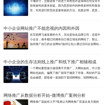
不懂防守，怎能进攻？防患于未然也许是保障任何安全手
段有效性的基本前提。因为恶意软件的种类多样性和复杂
性，对其进行防范应是最有效的方法。实践证明，恶意软
件的发现和清除是一件费时而费力的工作，而用于防止恶
意软件感染的所有措施可以为管理员和用户节省大量的时
间，省去许多麻烦。
中小企业网站推广不能忽视的内因和外因
在互联网飞速发展的今天，无论是知名品牌公司，还是中
小企业，基本都已经拥有自己独立域名的网站了。那么，
如何推广自己的企业网站?如何让别人通过访问企业网站
能够谈成订单生意呢?这是很多企业特别是中小企业最为
关心的问题，针对这些问题，编者思考整理了一些资料，
与大家进行分享。
中小企业的生存法则线上推广和线下推广相辅相成
一个网站要想做大做强离不开推广，大网站如此，中小型
网站也如此。偏离了推广就等于抛弃了市场，再好的产品
也会碰壁。因笔者一直就职于某招聘网站，招聘网站也需
做推广，所以对推广方式比较熟悉，故而今天以招聘网站
为例，谈一下关于对中小网站推广方式的看法。
网络推广从数据分析开始-微博推广案例分析
网络推广该如何入手?笔者认为网络推广应该从各方面的