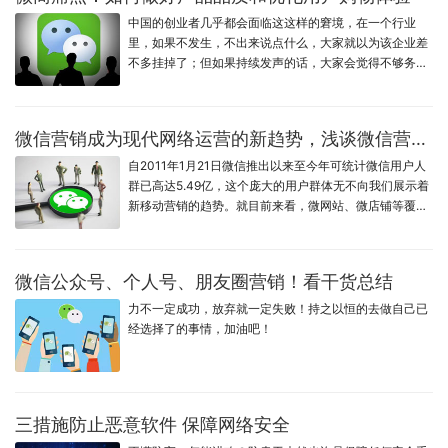
中国的创业者几乎都会面临这这样的窘境，在一个行业
里，如果不发生，不出来说点什么，大家就以为该企业差
不多挂掉了；但如果持续发声的话，大家会觉得不够务
实，高调，喜欢炒作。
微信营销成为现代网络运营的新趋势，浅谈微信营销问题
自2011年1月21日微信推出以来至今年可统计微信用户人
群已高达5.49亿，这个庞大的用户群体无不向我们展示着
新移动营销的趋势。就目前来看，微网站、微店铺等覆盖
人群90%左右，微信营销已经成为现代网络运营的新趋
势，“互联网 ”时代的新导向。今天笔者小丹要和大家一起
来探讨的就是当下的微信营销问题。
微信公众号、个人号、朋友圈营销！看干货总结
力不一定成功，放弃就一定失败！持之以恒的去做自己已
经选择了的事情，加油吧！
三措施防止恶意软件 保障网络安全