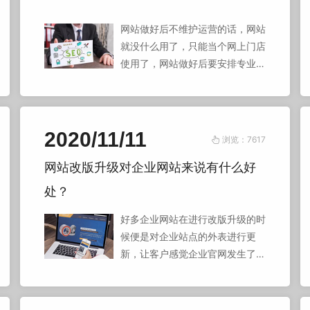
何去做提升，也不一定可以给你的
公司产生营销推广经济效益。
网站做好后不维护运营的话，网站
就没什么用了，只能当个网上门店
使用了，网站做好后要安排专业人
员维护运营，每天给网站更新内
容，多编辑一些原创文章和设计拍
摄一些原创图片放在网站上，原创
内容有利于百度等搜索引擎抓取收
2020/11/11
浏览：7617
录，网站内容要丰富，网站内容丰
网站改版升级对企业网站来说有什么好
富的话就会提高网站质量与网站权
重。
处？
好多企业网站在进行改版升级的时
候便是对企业站点的外表进行更
新，让客户感觉企业官网发生了一
些改变。实质上，这样的改版升级
并没有牵涉到企业网站里面的栏目
配置、内容以及功能的改变。