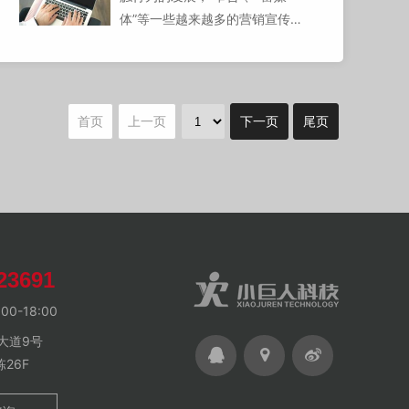
体”等一些越来越多的营销宣传模
式出现在了互联网上，让人眼花缭
乱，但是万变不离其宗，归纳起来
基本是四种应用于网络品牌推广的
模式。这四种营销模式是体验营
首页
上一页
下一页
尾页
销、社区营销、病毒营销和数据库
营销。因为互联网最大特性在于互
动方面，因此互动营销理念又构成
了这四种基础营销模式的基础。
23691
0-18:00
大道9号
26F