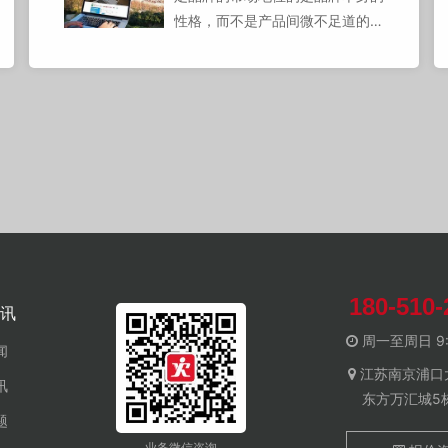
性格，而不是产品间微不足道的差
异”。其中所述的品牌性格既品牌
个性。品牌个性是品牌人格化所显
示出来的一种独特性的东西。
180-510-
讯
周一至周日 9:0
闻
江苏南京浦口
讯
东方万汇城5栋
题
业务微信咨询