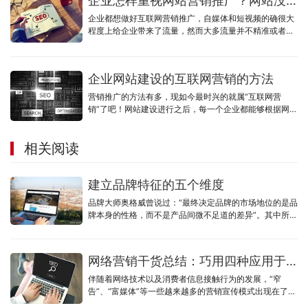
企业怎样重视网站营销推广？网站没有流量怎么办？
企业都想做好互联网营销推广，自媒体和短视频的确很大
程度上给企业带来了流量，然而大多流量并不精准或者流
量成本过高，企业官网却并没有发挥作用。
企业网站建设的互联网营销的方法
营销推广的方法有多，现如今最时兴的就属“互联网营
销”了吧！网站建设进行之后，每一个企业都能够根据网址
或是是商城系统去做网络营销，一个有整体实力的企业网
站建设企业决策一家公司的营销推广优劣，这句话一点不
相关阅读
算过，假如说你的公司找的建站公司，给你开发设计的网
址没什么营销推广性，而仅有观赏价值，那么不管你后期
如何去做提升，也不一定可以给你的公司产生营销推广经
建立品牌特征的五个维度
济效益。
品牌大师奥格威曾说过：“最终决定品牌的市场地位的是品
牌本身的性格，而不是产品间微不足道的差异”。其中所述
的品牌性格既品牌个性。品牌个性是品牌人格化所显示出
来的一种独特性的东西。
网络营销干货总结：巧用四种应用于网络品牌营销的模式
伴随着网络技术以及消费者信息接触行为的发展，“窄
告”、“富媒体”等一些越来越多的营销宣传模式出现在了互
联网上，让人眼花缭乱，但是万变不离其宗，归纳起来基