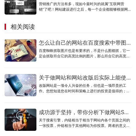
营销推广的方法有多，现如今最时兴的就属“互联网营
销”了吧！网站建设进行之后，每一个企业都能够根据网址
或是是商城系统去做网络营销，一个有整体实力的企业网
站建设企业决策一家公司的营销推广优劣，这句话一点不
相关阅读
算过，假如说你的公司找的建站公司，给你开发设计的网
址没什么营销推广性，而仅有观赏价值，那么不管你后期
如何去做提升，也不一定可以给你的公司产生营销推广经
怎么让自己的网站在百度搜索中带图片显示？
济效益。
百度蜘蛛抓取图片也是有要求的，不是什么图都抓，它一
定会抓取符合它的高宽比例的图片，那么符合它的高宽比
例的图是哪一种呢？大家用审查元素查看百度搜索结果配
图的网站的图片，可以发现图片都是121x75，所以，百度
抓取的图片都是在121x75比例的范围之内。
关于做网站和网站改版后实际上能使用多长时间的问题
改版网站是一项令人兴奋的任务，但也是一项昂贵的工
作。您想知道您在时间和策略上进行的投资是值得的；它
将持续数年。 但这现实吗？一个改版后的网站能持续多
久？
成功源于坚持，带你分析下做网站SEO的重要性
关于搜索引擎，内链相当于相当于网站内各个页面之间的
一张投票，外链相当于其他网站为你投票。两者的意义是
不同的，但不可否认的是，投票越多，百度就会信任该页