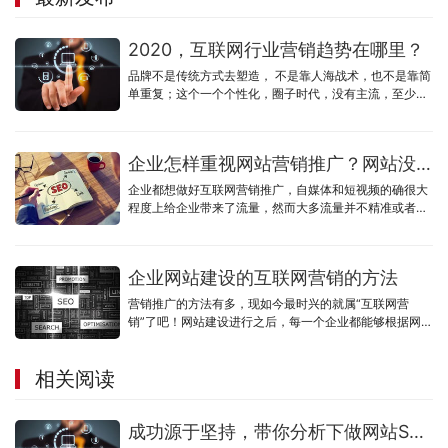
2020，互联网行业营销趋势在哪里？
品牌不是传统方式去塑造， 不是靠人海战术，也不是靠简
单重复；这个一个个性化，圈子时代，没有主流，至少刚
开始做不到主流，小微企业更加难以达到主流，圈层精
准，个性，口碑
企业怎样重视网站营销推广？网站没有流量怎么办？
企业都想做好互联网营销推广，自媒体和短视频的确很大
程度上给企业带来了流量，然而大多流量并不精准或者流
量成本过高，企业官网却并没有发挥作用。
企业网站建设的互联网营销的方法
营销推广的方法有多，现如今最时兴的就属“互联网营
销”了吧！网站建设进行之后，每一个企业都能够根据网址
或是是商城系统去做网络营销，一个有整体实力的企业网
站建设企业决策一家公司的营销推广优劣，这句话一点不
相关阅读
算过，假如说你的公司找的建站公司，给你开发设计的网
址没什么营销推广性，而仅有观赏价值，那么不管你后期
如何去做提升，也不一定可以给你的公司产生营销推广经
成功源于坚持，带你分析下做网站SEO的重要性
济效益。