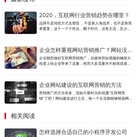
2020，互联网行业营销趋势在哪里？
品牌不是传统方式去塑造， 不是靠人海战术，也不是靠简
单重复；这个一个个性化，圈子时代，没有主流，至少刚
开始做不到主流，小微企业更加难以达到主流，圈层精
准，个性，口碑
企业怎样重视网站营销推广？网站没有流量怎么办？
企业都想做好互联网营销推广，自媒体和短视频的确很大
程度上给企业带来了流量，然而大多流量并不精准或者流
量成本过高，企业官网却并没有发挥作用。
企业网站建设的互联网营销的方法
营销推广的方法有多，现如今最时兴的就属“互联网营
销”了吧！网站建设进行之后，每一个企业都能够根据网址
或是是商城系统去做网络营销，一个有整体实力的企业网
站建设企业决策一家公司的营销推广优劣，这句话一点不
相关阅读
算过，假如说你的公司找的建站公司，给你开发设计的网
址没什么营销推广性，而仅有观赏价值，那么不管你后期
如何去做提升，也不一定可以给你的公司产生营销推广经
怎样选择合适自己的小程序开发公司
济效益。